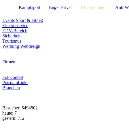
Kampfsport
Engel-Privat
Unternehmer
Anti-W
Events
Sport & Fitneß
Elektroservice
EDV-Bereich
Sicherheit
Tourismus
Werbung
Webdesign
Firmen
Fotocontest
PotsdamLinks
Branchen
Besucher: 5494502
heute: 7
gestern: 712