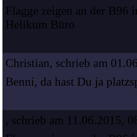
Flagge zeigen an der B96 i
Helikum Büro
Christian, schrieb am 01.0
Benni, da hast Du ja platzs
, schrieb am 11.06.2015, 0