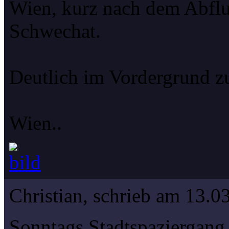
Wien, kurz nach dem Abfl
Schwechat.
Deutlich im Vordergrund z
Wien..
Christian, schrieb am 13.0
Sonntags Stadtspaziergang 