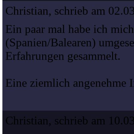
Christian, schrieb am 02.0
Ein paar mal habe ich mic
(Spanien/Balearen) umgese
Erfahrungen gesammelt.
Eine ziemlich angenehme In
Christian, schrieb am 10.0