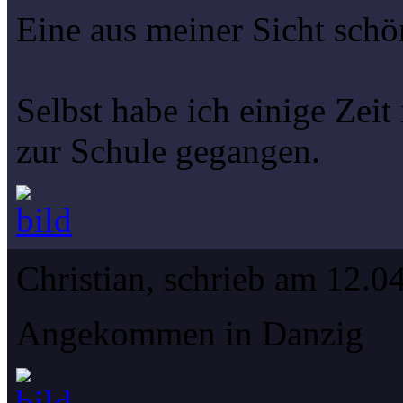
Eine aus meiner Sicht schö
Selbst habe ich einige Zeit
zur Schule gegangen.
Christian, schrieb am 12.0
Angekommen in Danzig