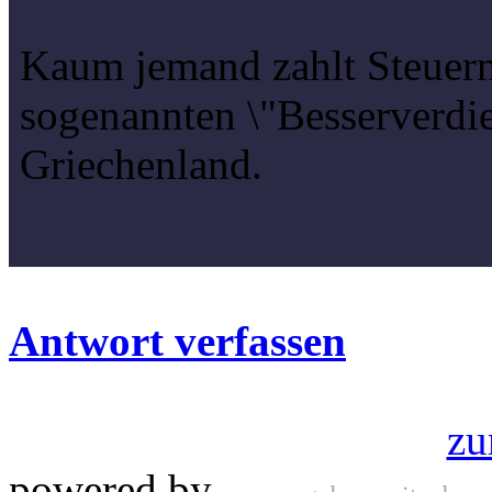
Kaum jemand zahlt Steuern,
sogenannten \"Besserverdie
Griechenland.
Antwort verfassen
zu
powered by