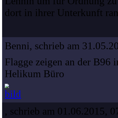
Lehnin um für Ordnung zu 
dort in ihrer Unterkunft ran
Benni, schrieb am 31.05.2
Flagge zeigen an der B96 i
Helikum Büro
, schrieb am 01.06.2015, 0