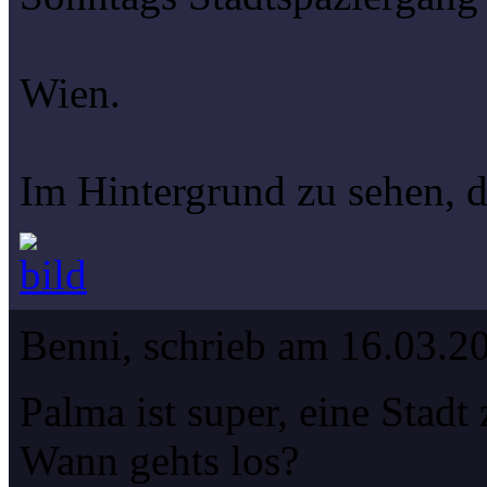
Wien.
Im Hintergrund zu sehen, 
Benni, schrieb am 16.03.2
Palma ist super, eine Stad
Wann gehts los?