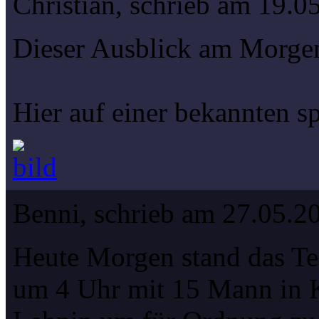
Christian, schrieb am 19.0
Dieser Ausblick am Morge
Hier auf einer bekannten s
Benni, schrieb am 27.05.2
Heute Morgen stand das T
um 4 Uhr mit 15 Mann in K