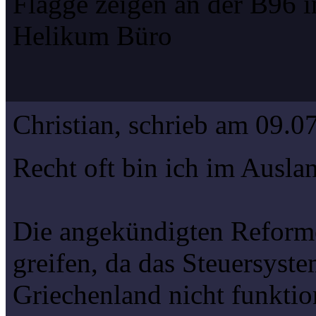
Flagge zeigen an der B96 i
Helikum Büro
Christian, schrieb am 09.0
Recht oft bin ich im Ausla
Die angekündigten Reforme
greifen, da das Steuersyste
Griechenland nicht funktion