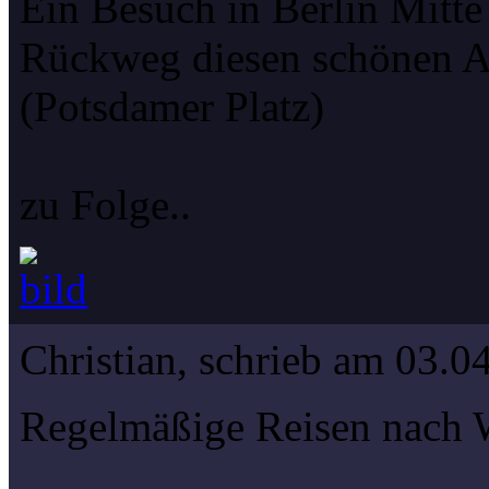
Ein Besuch in Berlin Mitte
Rückweg diesen schönen A
(Potsdamer Platz)
zu Folge..
Christian, schrieb am 03.0
Regelmäßige Reisen nach 