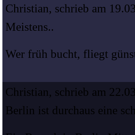
Christian, schrieb am 19.0
Meistens..
Wer früh bucht, fliegt günst
Christian, schrieb am 22.0
Berlin ist durchaus eine sc