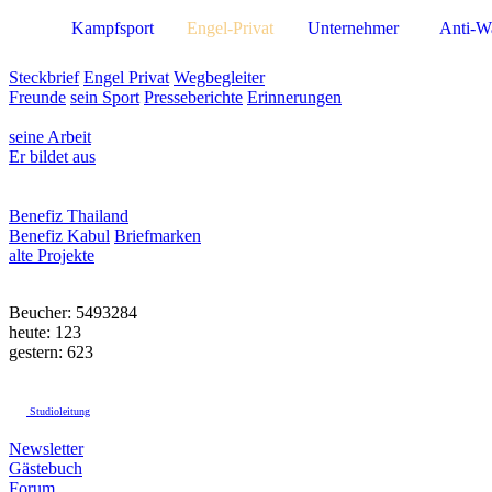
Kampfsport
Engel-Privat
Unternehmer
Anti-W
Steckbrief
Engel Privat
Wegbegleiter
Freunde
sein Sport
Presseberichte
Erinnerungen
seine Arbeit
Er bildet aus
Benefiz Thailand
Benefiz Kabul
Briefmarken
alte Projekte
Beucher: 5493284
heute: 123
gestern: 623
Studioleitung
Newsletter
Gästebuch
Forum