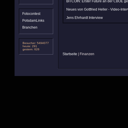
BITCOIN: Erster Future an der CBOE ges
Neues von Gottfried Heller - Video-Inte
Fotocontest
Jens Ehrhardt Interview
PotsdamLinks
Branchen
Besucher: 5494077
heute: 291
gestern: 626
Startseite
| Finanzen