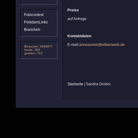
Preise
Fotocontest
auf Anfrage
PotsdamLinks
Branchen
Kontaktdaten
E-mail:
anneauniel@elbenweib.de
Besucher: 5494877
heute: 383
gestern: 712
Startseite
| Sandra Drobni