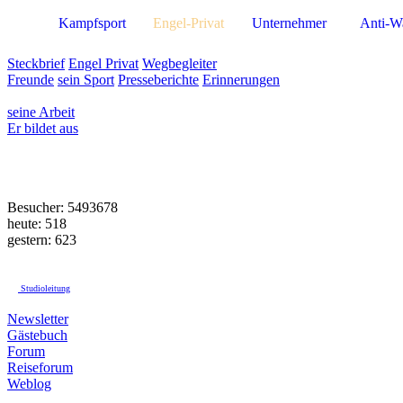
Kampfsport
Engel-Privat
Unternehmer
Anti-W
Steckbrief
Engel Privat
Wegbegleiter
Freunde
sein Sport
Presseberichte
Erinnerungen
seine Arbeit
Er bildet aus
Besucher: 5493678
heute: 518
gestern: 623
Studioleitung
Newsletter
Gästebuch
Forum
Reiseforum
Weblog