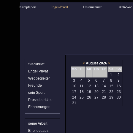
Kampfsport
Engel-Privat
Unternehmer
Anti-War
<
>
August 2026
Steckbrief
Mo
Di
Mi
Do
Fr
Sa
So
Engel Privat
1
2
Wegbegleiter
3
4
5
6
7
8
9
Freunde
10
11
12
13
14
15
16
17
18
19
20
21
22
23
sein Sport
24
25
26
27
28
29
30
Presseberichte
31
Erinnerungen
seine Arbeit
Er bildet aus