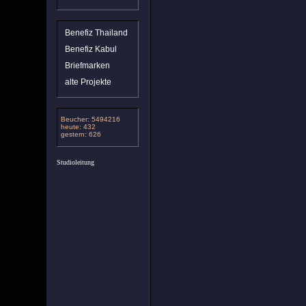
Benefiz Thailand
Benefiz Kabul
Briefmarken
alte Projekte
Beucher: 5494216
heute: 432
gestern: 626
Studioleitung