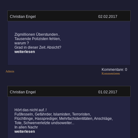
Christian Engel
02.02.2017
Zigmillionen Überstunden..
Tausende Polizisten fehlen,
warum ?
Grad in dieser Zeit. Absicht?
weiterlesen
Kommentare: 0
Admin
Kommentieren
Christian Engel
01.02.2017
Hört das nicht auf..!
Fußfesseln, Gefährder, Islamisten, Terroristen,
Flüchtlinge, Hassprediger, Mehrfachidentitäten, Anschläge,
Tote, Schwerverletzte undsoweiter...
In allen Nachr
weiterlesen