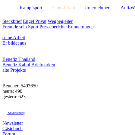
Kampfsport
Engel-Privat
Unternehmer
Anti-W
Steckbrief
Engel Privat
Wegbegleiter
Freunde
sein Sport
Presseberichte
Erinnerungen
seine Arbeit
Er bildet aus
Benefiz Thailand
Benefiz Kabul
Briefmarken
alte Projekte
Beucher: 5493650
heute: 490
gestern: 623
Studioleitung
Newsletter
Gästebuch
Forum