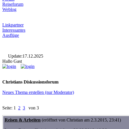
Reiseforum
Weblog
Linkpartner
Interessantes
Ausflüge
Update:17.12.2025
Hallo Gast
Christians Diskussionsforum
Neues Thema erstellen (nur Moderator)
Seite: 1
2
3
von 3
Reisen & Arbeiten
(eröffnet von Christian am 2.3.2015, 23:41)